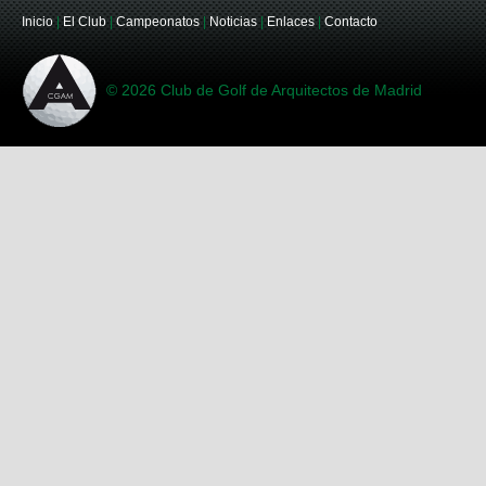
Inicio
|
El Club
|
Campeonatos
|
Noticias
|
Enlaces
|
Contacto
© 2026 Club de Golf de Arquitectos de Madrid