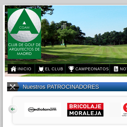
INICIO
EL CLUB
CAMPEONATOS
NO
Nuestros
PATROCINADORES